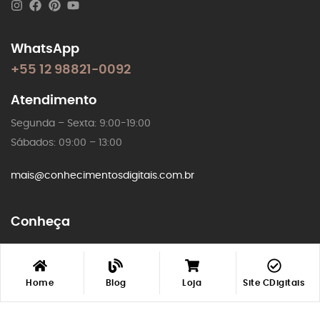
WhatsApp
+55 12 98821-0092
Atendimento
Segunda – Sexta: 9:00-19:00
Sábados: 09:00 – 13:00
mais@conhecimentosdigitais.com.br
Conheça
Sobre Nós
Loja
Minha
Minha
Home
Blog
Loja
Site CDigitais
Loja
Loja
LIsta Desejos
LIsta Desejos
Conta
Conta
Blog