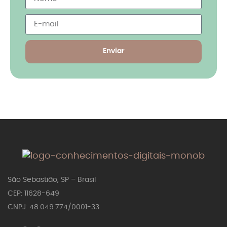
Enviar
São Sebastião, SP – Brasil
CEP: 11628-649
CNPJ: 48.049.774/0001-33