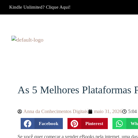
Kindle Unlimited? Clique Aqui!
As 5 Melhores Plataformas 
Anna da Conhecimentos Digitais
maio 31, 2026
5:04
Facebook
Pinterest
Wh
Se você quer começar a vender eBooks pela internet, uma das 