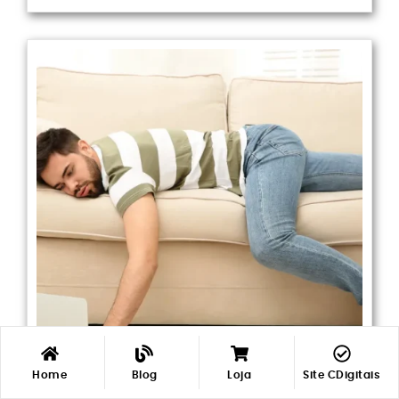
Minha
Minha
Home
Blog
Loja
Site CDigitais
Loja
Loja
LIsta Desejos
LIsta Desejos
Conta
Conta