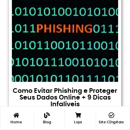
Como Evitar Phishing e Proteger
Seus Dados Online + 9 Dicas
Infalíveis
ÉRICO DA CONHECIMENTOS DIGITAIS
JANEIRO 31, 2025
BLOG
Minha
Minha
Home
Blog
Loja
Site CDigitais
Loja
Loja
LIsta Desejos
LIsta Desejos
Conta
Conta
O phishing é um dos golpes mais perigosos da