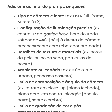
Adicione ao final do prompt, se quiser:
Tipo de câmera e lente
(ex: DSLR full-frame,
50mm f/1.2)
Configuração de iluminação precisa
(ex:
contraluz da
golden hour
[hora dourada],
softbox de 4×6’ [pés] à direita da câmera,
preenchimento com rebatedor prateado)
Detalhes de textura e materiais
(ex: poros
da pele, brilho da seda, partículas de
poeira)
Ambiente ou cenário
(ex: estúdio, rua
urbana, penhasco costeiro)
Estilo de composição e ângulo da câmera
(ex: retrato em close-up [plano fechado],
plano geral em contra-plongée [ângulo
baixo], sobre o ombro)
Estilo de gradação de cor e pós-