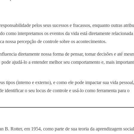
esponsabilidade pelos seus sucessos e fracassos, enquanto outras atrib
odo como interpretamos os eventos da vida está diretamente relacionad
ica nossa percepção de controle sobre os acontecimentos.
 influencia diretamente nossa forma de pensar, tomar decisões e até mes
le pode ajudá-lo a entender melhor seu comportamento e, mais importante
eus tipos (interno e externo), e como ele pode impactar sua vida pessoal
e identificar o seu locus de controle e usá-lo como ferramenta para o
ian B. Rotter, em 1954, como parte de sua teoria da aprendizagem socia