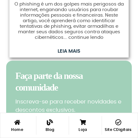
O phishing é um dos golpes mais perigosos da
internet, enganando usuários para roubar
informações pessoais e financeiras. Neste
artigo, você aprenderá como identificar
tentativas de phishing, evitar armadilhas e
manter seus dados seguros contra ataques
cibernéticos…. continue lendo
LEIA MAIS
Faça parte da nossa
comunidade
Inscreva-se para receber novidades e
descontos exclusivos.
Minha
Minha
Home
Blog
Loja
Site CDigitais
Loja
Loja
LIsta Desejos
LIsta Desejos
Conta
Conta